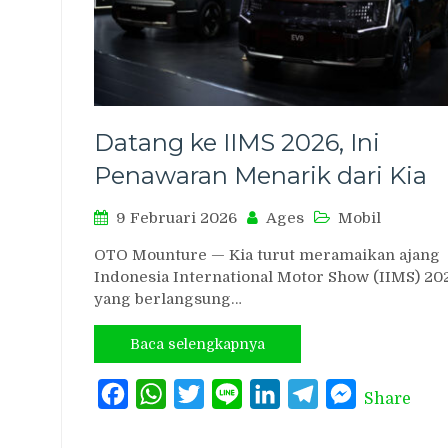
Datang ke IIMS 2026, Ini
Penawaran Menarik dari Kia
9 Februari 2026
Ages
Mobil
OTO Mounture — Kia turut meramaikan ajang
Indonesia International Motor Show (IIMS) 20
yang berlangsung…
Baca selengkapnya
Facebook
WhatsApp
Twitter
Line
LinkedIn
Telegram
Messenger
Share