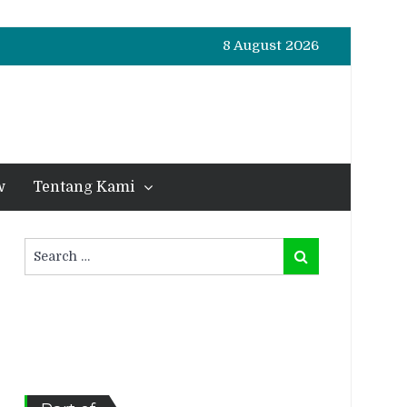
8 August 2026
w
Tentang Kami
Search
Search
for: