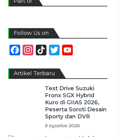
Part of
Follow Us on
Facebook
Instagram
TikTok
Twitter
YouTube
Channel
Artikel Terbaru
Test Drive Suzuki
Fronx SGX Hybrid
Kuro di GIIAS 2026,
Peserta Soroti Desain
Sporty dan DVR
8 Agustus 2026