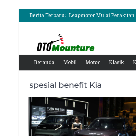
Berita Terbaru:
Beranda
Mobil
Motor
Klasik
K
spesial benefit Kia