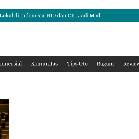
Polytron G3+ Special Collaboration Meluncur di GIIAS 2026, Tampil Makin Gahar dengan Two-Tone
Test Drive Suzuki Fronx SGX Hybrid Kuro di GIIAS 2026, Peserta Soroti Desain Sporty dan DVR
Leapmotor Mulai Perakitan Lokal di Indonesia, B10 dan C10 Jadi Model Perdana
Polytron G3+ Special Collaboration Meluncur di GIIAS 2026, Tampil Makin Gahar dengan Two-Tone
Test Drive Suzuki Fronx SGX Hybrid Kuro di GIIAS 2026, Peserta Soroti Desain Sporty dan DVR
omersial
Komunitas
Tips Oto
Ragam
Revie