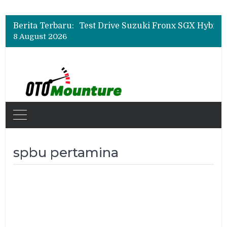
Leapmotor Mulai Perakitan Lokal di Indonesia, B10 dan C10 Jadi Model Perdana
Beli Mobil Jangan Cuma Lihat Cicilan, TAF dan OJK Tekankan Pentingnya Literasi Keuangan
Berita Terbaru:
Test Drive Suzuki Fronx SGX Hybrid Kuro di GIIAS 2026, Peserta Soroti Desain Sporty dan DVR
8 August 2026
Leapmotor Mulai Perakitan Lokal di Indonesia, B10 dan C10 Jadi Model Perdana
Beli Mobil Jangan Cuma Lihat Cicilan, TAF dan OJK Tekankan Pentingnya Literasi Keuangan
spbu pertamina