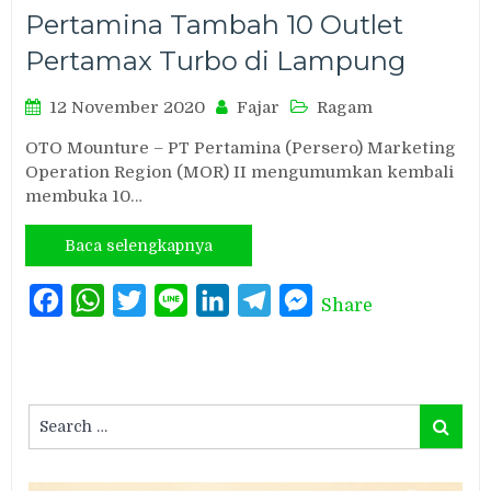
Pertamina Tambah 10 Outlet
Pertamax Turbo di Lampung
12 November 2020
Fajar
Ragam
OTO Mounture – PT Pertamina (Persero) Marketing
Operation Region (MOR) II mengumumkan kembali
membuka 10…
Baca selengkapnya
Facebook
WhatsApp
Twitter
Line
LinkedIn
Telegram
Messenger
Share
Search
Search
for: