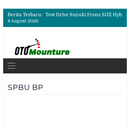
Leapmotor Mulai Perakitan Lokal di Indonesia, B10 dan C10 Jadi Model Perdana
Beli Mobil Jangan Cuma Lihat Cicilan, TAF dan OJK Tekankan Pentingnya Literasi Keuangan
Berita Terbaru:
Test Drive Suzuki Fronx SGX Hybrid Kuro di GIIAS 2026, Peserta Soroti Desain Sporty dan DVR
8 August 2026
Leapmotor Mulai Perakitan Lokal di Indonesia, B10 dan C10 Jadi Model Perdana
Beli Mobil Jangan Cuma Lihat Cicilan, TAF dan OJK Tekankan Pentingnya Literasi Keuangan
SPBU BP