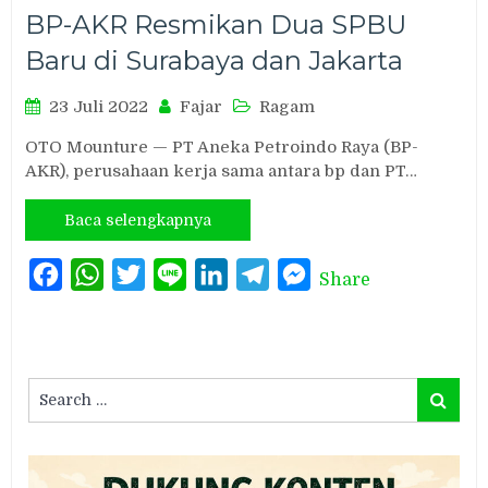
BP-AKR Resmikan Dua SPBU
Baru di Surabaya dan Jakarta
23 Juli 2022
Fajar
Ragam
OTO Mounture — PT Aneka Petroindo Raya (BP-
AKR), perusahaan kerja sama antara bp dan PT…
Baca selengkapnya
Facebook
WhatsApp
Twitter
Line
LinkedIn
Telegram
Messenger
Share
Search
Search
for: