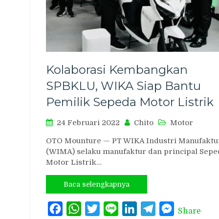
Kolaborasi Kembangkan
SPBKLU, WIKA Siap Bantu
Pemilik Sepeda Motor Listrik
24 Februari 2022
Chito
Motor
OTO Mounture — PT WIKA Industri Manufaktu
(WIMA) selaku manufaktur dan principal Sepe
Motor Listrik…
Baca selengkapnya
Facebook
WhatsApp
Twitter
Line
LinkedIn
Telegram
Messenger
Share