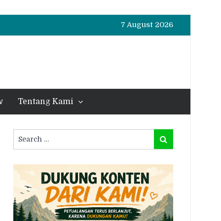
7 August 2026
w
Tentang Kami
Search
Search
for: