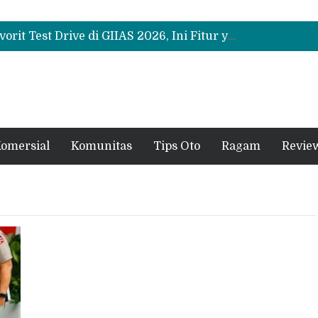
Promo Servis Mitsubishi Agustus 2026, Ada Diskon ESP dan Bodi & Cat Kilau Merdeka
Suzuki XL7 Terbaru Jadi Favorit Test Drive di GIIAS 2026, Ini Fitur yang Paling Dipuji
Bukan Sekadar Sporty, Ini Alasan Suzuki Fronx SGX Hybrid Kuro Layak Dilirik
Promo Servis Mitsubishi Agustus 2026, Ada Diskon ESP dan Bodi & Cat Kilau Merdeka
omersial
Komunitas
Tips Oto
Ragam
Revie