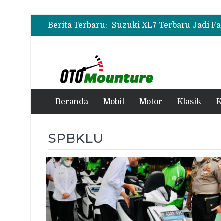
Berita Terbaru:
Beranda
Mobil
Motor
Klasik
K
SPBKLU