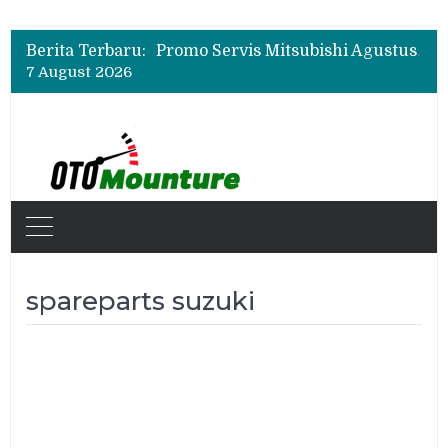
Suzuki XL7 Terbaru Jadi Favorit Test Drive di GIIAS 2026, Ini Fitur yang Paling Dipuji
Bukan Cuma Layar 14,6 Inci, Ini Fitur Pintar Changan Nevo Q05 yang Dibanderol Rp309 Juta
Berita Terbaru:
Promo Servis Mitsubishi Agustus 2026, Ada Diskon ESP dan Bodi & Cat Kilau Merdeka
7 August 2026
Suzuki XL7 Terbaru Jadi Favorit Test Drive di GIIAS 2026, Ini Fitur yang Paling Dipuji
Bukan Cuma Layar 14,6 Inci, Ini Fitur Pintar Changan Nevo Q05 yang Dibanderol Rp309 Juta
spareparts suzuki