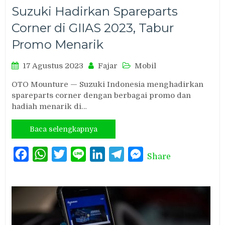
Suzuki Hadirkan Spareparts
Corner di GIIAS 2023, Tabur
Promo Menarik
17 Agustus 2023
Fajar
Mobil
OTO Mounture — Suzuki Indonesia menghadirkan
spareparts corner dengan berbagai promo dan
hadiah menarik di…
Baca selengkapnya
Facebook
WhatsApp
Twitter
Line
LinkedIn
Telegram
Messenger
Share