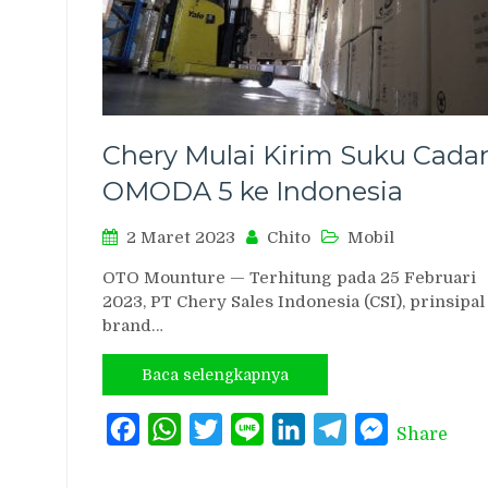
Chery Mulai Kirim Suku Cada
OMODA 5 ke Indonesia
2 Maret 2023
Chito
Mobil
OTO Mounture — Terhitung pada 25 Februari
2023, PT Chery Sales Indonesia (CSI), prinsipal
brand…
Baca selengkapnya
Facebook
WhatsApp
Twitter
Line
LinkedIn
Telegram
Messenger
Share