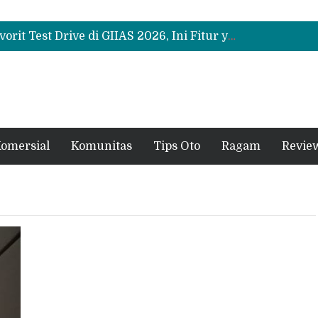
Bukan Cuma Layar 14,6 Inci, Ini Fitur Pintar Changan Nevo Q05 yang Dibanderol Rp309 Juta
Promo Servis Mitsubishi Agustus 2026, Ada Diskon ESP dan Bodi & Cat Kilau Merdeka
Suzuki XL7 Terbaru Jadi Favorit Test Drive di GIIAS 2026, Ini Fitur yang Paling Dipuji
Bukan Cuma Layar 14,6 Inci, Ini Fitur Pintar Changan Nevo Q05 yang Dibanderol Rp309 Juta
omersial
Komunitas
Tips Oto
Ragam
Revie