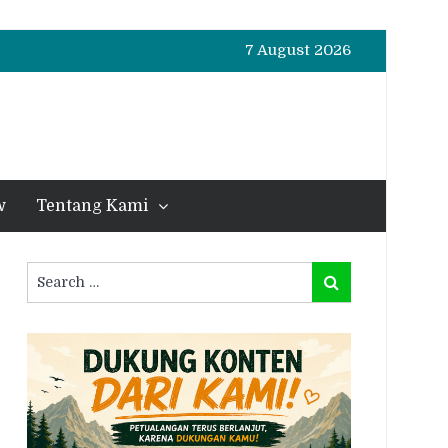
7 August 2026
w
Tentang Kami
Search
Search
for: