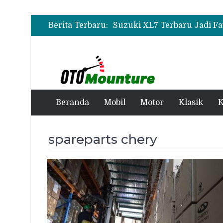
Berita Terbaru:
Beranda
Mobil
Motor
Klasik
K
spareparts chery