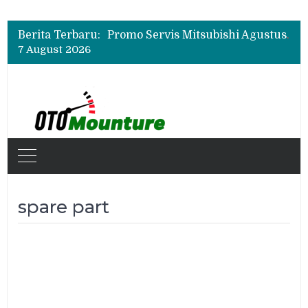
Suzuki XL7 Terbaru Jadi Favorit Test Drive di GIIAS 2026, Ini Fitur yang Paling Dipuji
Bukan Cuma Layar 14,6 Inci, Ini Fitur Pintar Changan Nevo Q05 yang Dibanderol Rp309 Juta
Berita Terbaru:
Promo Servis Mitsubishi Agustus 2026, Ada Diskon ESP dan Bodi & Cat Kilau Merdeka
7 August 2026
Suzuki XL7 Terbaru Jadi Favorit Test Drive di GIIAS 2026, Ini Fitur yang Paling Dipuji
Bukan Cuma Layar 14,6 Inci, Ini Fitur Pintar Changan Nevo Q05 yang Dibanderol Rp309 Juta
spare part