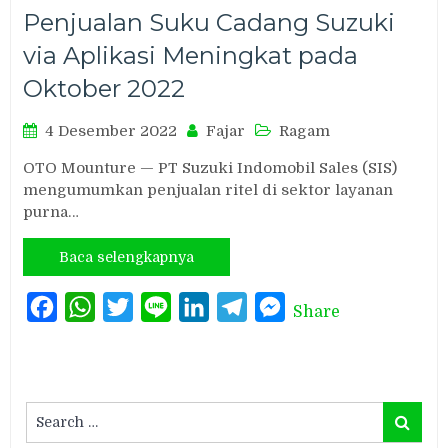
Penjualan Suku Cadang Suzuki
via Aplikasi Meningkat pada
Oktober 2022
4 Desember 2022
Fajar
Ragam
OTO Mounture — PT Suzuki Indomobil Sales (SIS)
mengumumkan penjualan ritel di sektor layanan
purna…
Baca selengkapnya
Facebook
WhatsApp
Twitter
Line
LinkedIn
Telegram
Messenger
Share
Search
Search
for: