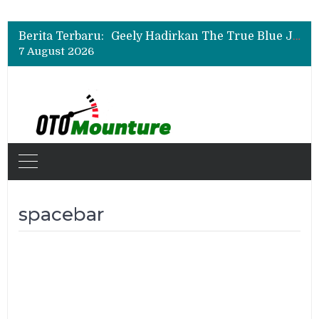
Auto2000 Gelar Kompetisi Mekanik Terbaik 2026, Ini Daftar Lengkap Juaranya
Bukan Sekadar Sporty, Ini Alasan Suzuki Fronx SGX Hybrid Kuro Layak Dilirik
Geely Hadirkan The True Blue Journey, Fans Bisa Dapat Tiket Chelsea vs AC Milan
Berita Terbaru:
Auto2000 Gelar Kompetisi Mekanik Terbaik 2026, Ini Daftar Lengkap Juaranya
7 August 2026
Bukan Sekadar Sporty, Ini Alasan Suzuki Fronx SGX Hybrid Kuro Layak Dilirik
spacebar