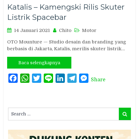
Katalis – Kamengski Rilis Skuter
Listrik Spacebar
14 Januari 2021
Chito
Motor
OTO Mounture — Studio desain dan branding yang
berbasis di Jakarta, Katalis, merilis skuter listrik…
Baca selengkapnya
Facebook
WhatsApp
Twitter
Line
LinkedIn
Telegram
Messenger
Share
Search
Search
for: