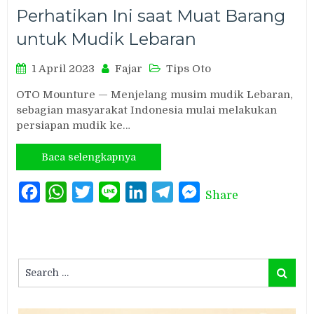
Perhatikan Ini saat Muat Barang
untuk Mudik Lebaran
1 April 2023
Fajar
Tips Oto
OTO Mounture — Menjelang musim mudik Lebaran,
sebagian masyarakat Indonesia mulai melakukan
persiapan mudik ke…
Baca selengkapnya
Facebook
WhatsApp
Twitter
Line
LinkedIn
Telegram
Messenger
Share
Search
Search
for: