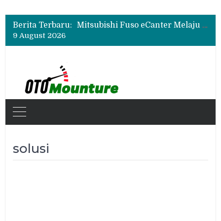
Mitsubishi Fuso Perkenalkan Next Generation Zero Down Time di GIIAS 2026
Mitsubishi Fuso Dorong Armada Minim Downtime lewat VIP Fleet Training 2026
Berita Terbaru:
Mitsubishi Fuso eCanter Melaju di Bisnis Logistik, Fastana Jadi Pengguna Baru
9 August 2026
Mitsubishi Fuso Perkenalkan Next Generation Zero Down Time di GIIAS 2026
Mitsubishi Fuso Dorong Armada Minim Downtime lewat VIP Fleet Training 2026
solusi