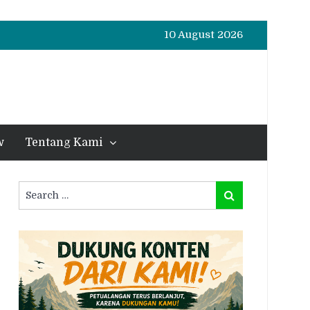
10 August 2026
w
Tentang Kami
Search
Search
for: