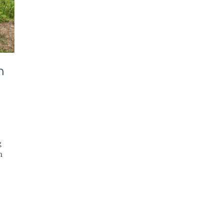
n
g
n