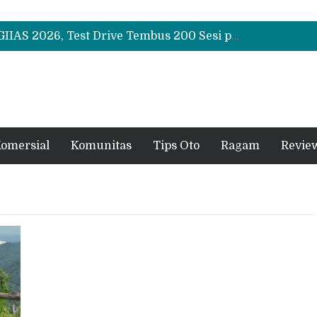
Pengguna Geely EX5 dan EX2 Makin Banyak, Komunitasnya Tumbuh Pesat
Sudah SPK Mobil di GIIAS 2026? Ini Tahapan yang Harus Dilakukan Setelah Pameran
Chery Q Raih Mobil Favorit GIIAS 2026, Test Drive Tembus 200 Sesi per Hari
Pengguna Geely EX5 dan EX2 Makin Banyak, Komunitasnya Tumbuh Pesat
Sudah SPK Mobil di GIIAS 2026? Ini Tahapan yang Harus Dilakukan Setelah Pameran
omersial
Komunitas
Tips Oto
Ragam
Revie