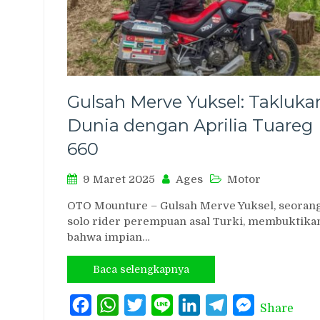
Gulsah Merve Yuksel: Takluka
Dunia dengan Aprilia Tuareg
660
9 Maret 2025
Ages
Motor
OTO Mounture – Gulsah Merve Yuksel, seoran
solo rider perempuan asal Turki, membuktika
bahwa impian…
Baca selengkapnya
Facebook
WhatsApp
Twitter
Line
LinkedIn
Telegram
Messenger
Share