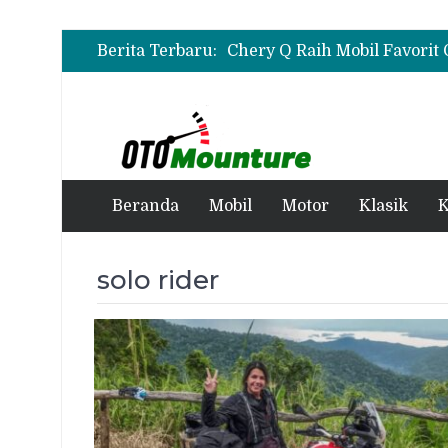
Berita Terbaru:
Beranda
Mobil
Motor
Klasik
K
solo rider