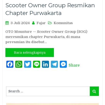
Scooter Owner Group Resmikan
Chapter Purwakarta
3 Juli 2024
Fajar
Komunitas
OTO Mounture — Scooter Owner Group (SOG)
meresmikan chapter Purwakarta, di mana
peresmian itu disebut…
Baca selengkapnya
Facebook
WhatsApp
Twitter
Line
LinkedIn
Telegram
Messenger
Share
Search
Search
for: