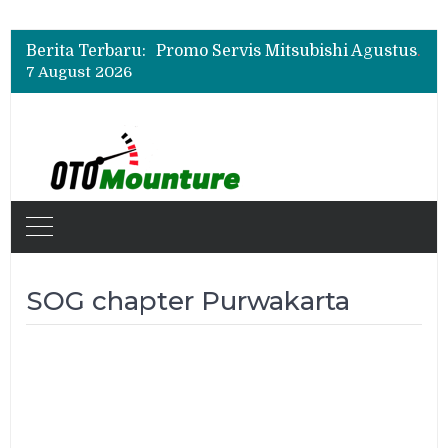
Suzuki XL7 Terbaru Jadi Favorit Test Drive di GIIAS 2026, Ini Fitur yang Paling Dipuji
Bukan Cuma Layar 14,6 Inci, Ini Fitur Pintar Changan Nevo Q05 yang Dibanderol Rp309 Juta
Berita Terbaru:
Promo Servis Mitsubishi Agustus 2026, Ada Diskon ESP dan Bodi & Cat Kilau Merdeka
7 August 2026
Suzuki XL7 Terbaru Jadi Favorit Test Drive di GIIAS 2026, Ini Fitur yang Paling Dipuji
Bukan Cuma Layar 14,6 Inci, Ini Fitur Pintar Changan Nevo Q05 yang Dibanderol Rp309 Juta
SOG chapter Purwakarta