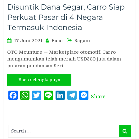
Disuntik Dana Segar, Carro Siap
Perkuat Pasar di 4 Negara
Termasuk Indonesia
17 Juni 2021
Fajar
Ragam
OTO Mounture — Marketplace otomotif, Carro
mengumumkan telah meraih USD360 juta dalam
putaran pendanaan Seri…
Baca selengkapnya
Facebook
WhatsApp
Twitter
Line
LinkedIn
Telegram
Messenger
Share
Search
Search
for: