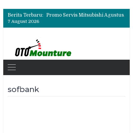
Suzuki XL7 Terbaru Jadi Favorit Test Drive di GIIAS 2026, Ini Fitur yang Paling Dipuji
Bukan Cuma Layar 14,6 Inci, Ini Fitur Pintar Changan Nevo Q05 yang Dibanderol Rp309 Juta
Berita Terbaru:
Promo Servis Mitsubishi Agustus 2026, Ada Diskon ESP dan Bodi & Cat Kilau Merdeka
7 August 2026
Suzuki XL7 Terbaru Jadi Favorit Test Drive di GIIAS 2026, Ini Fitur yang Paling Dipuji
Bukan Cuma Layar 14,6 Inci, Ini Fitur Pintar Changan Nevo Q05 yang Dibanderol Rp309 Juta
sofbank