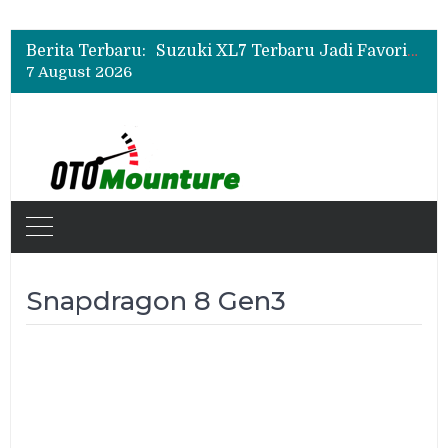
Bukan Sekadar Sporty, Ini Alasan Suzuki Fronx SGX Hybrid Kuro Layak Dilirik
Promo Servis Mitsubishi Agustus 2026, Ada Diskon ESP dan Bodi & Cat Kilau Merdeka
Berita Terbaru:
Suzuki XL7 Terbaru Jadi Favorit Test Drive di GIIAS 2026, Ini Fitur yang Paling Dipuji
7 August 2026
Bukan Sekadar Sporty, Ini Alasan Suzuki Fronx SGX Hybrid Kuro Layak Dilirik
Promo Servis Mitsubishi Agustus 2026, Ada Diskon ESP dan Bodi & Cat Kilau Merdeka
Snapdragon 8 Gen3