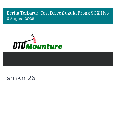
Leapmotor Mulai Perakitan Lokal di Indonesia, B10 dan C10 Jadi Model Perdana
Beli Mobil Jangan Cuma Lihat Cicilan, TAF dan OJK Tekankan Pentingnya Literasi Keuangan
Berita Terbaru:
Test Drive Suzuki Fronx SGX Hybrid Kuro di GIIAS 2026, Peserta Soroti Desain Sporty dan DVR
8 August 2026
Leapmotor Mulai Perakitan Lokal di Indonesia, B10 dan C10 Jadi Model Perdana
Beli Mobil Jangan Cuma Lihat Cicilan, TAF dan OJK Tekankan Pentingnya Literasi Keuangan
smkn 26