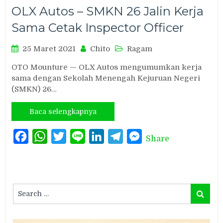
OLX Autos – SMKN 26 Jalin Kerja
Sama Cetak Inspector Officer
25 Maret 2021
Chito
Ragam
OTO Mounture — OLX Autos mengumumkan kerja
sama dengan Sekolah Menengah Kejuruan Negeri
(SMKN) 26…
Baca selengkapnya
Facebook
WhatsApp
Twitter
Line
LinkedIn
Telegram
Messenger
Share
Search
Search
for: