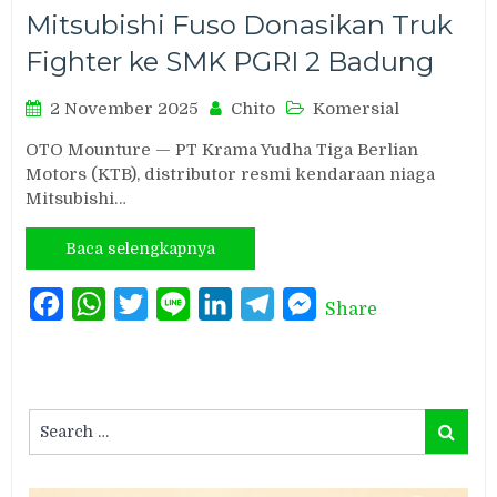
Mitsubishi Fuso Donasikan Truk
Fighter ke SMK PGRI 2 Badung
2 November 2025
Chito
Komersial
OTO Mounture — PT Krama Yudha Tiga Berlian
Motors (KTB), distributor resmi kendaraan niaga
Mitsubishi…
Baca selengkapnya
Facebook
WhatsApp
Twitter
Line
LinkedIn
Telegram
Messenger
Share
Search
Search
for: