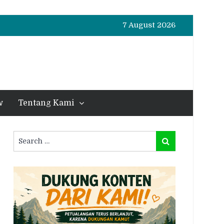
7 August 2026
w
Tentang Kami
Search
Search
for: