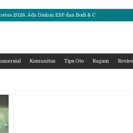
Suzuki XL7 Terbaru Jadi Favorit Test Drive di GIIAS 2026, Ini Fitur yang Paling Dipuji
Bukan Cuma Layar 14,6 Inci, Ini Fitur Pintar Changan Nevo Q05 yang Dibanderol Rp309 Juta
Promo Servis Mitsubishi Agustus 2026, Ada Diskon ESP dan Bodi & Cat Kilau Merdeka
Suzuki XL7 Terbaru Jadi Favorit Test Drive di GIIAS 2026, Ini Fitur yang Paling Dipuji
Bukan Cuma Layar 14,6 Inci, Ini Fitur Pintar Changan Nevo Q05 yang Dibanderol Rp309 Juta
omersial
Komunitas
Tips Oto
Ragam
Revie