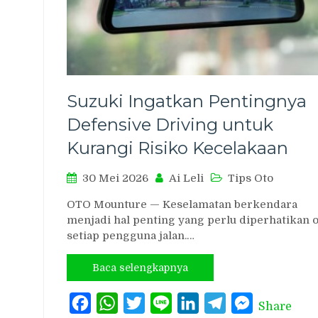
Suzuki Ingatkan Pentingnya
Defensive Driving untuk
Kurangi Risiko Kecelakaan
30 Mei 2026
Ai Leli
Tips Oto
OTO Mounture — Keselamatan berkendara
menjadi hal penting yang perlu diperhatikan 
setiap pengguna jalan.…
Baca selengkapnya
Facebook
WhatsApp
Twitter
Line
LinkedIn
Telegram
Messenger
Share