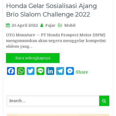
Honda Gelar Sosialisasi Ajang
Brio Slalom Challenge 2022
25 April 2022
Fajar
Mobil
OTO Mounture — PT Honda Prospect Motor (HPM)
mengumumkan akan segera menggelar kompetisi
slalom yang…
Baca selengkapnya
Facebook
WhatsApp
Twitter
Line
LinkedIn
Telegram
Messenger
Share
Search
Search
for: