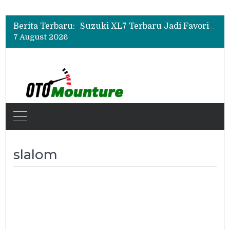
Bukan Sekadar Sporty, Ini Alasan Suzuki Fronx SGX Hybrid Kuro Layak Dilirik
Promo Servis Mitsubishi Agustus 2026, Ada Diskon ESP dan Bodi & Cat Kilau Merdeka
Berita Terbaru:
Suzuki XL7 Terbaru Jadi Favorit Test Drive di GIIAS 2026, Ini Fitur yang Paling Dipuji
7 August 2026
Bukan Sekadar Sporty, Ini Alasan Suzuki Fronx SGX Hybrid Kuro Layak Dilirik
Promo Servis Mitsubishi Agustus 2026, Ada Diskon ESP dan Bodi & Cat Kilau Merdeka
slalom