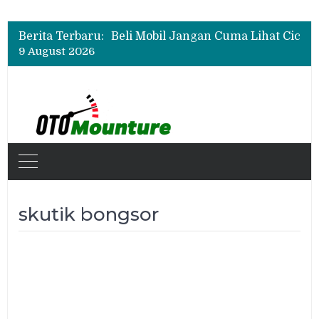
Test Drive Suzuki Fronx SGX Hybrid Kuro di GIIAS 2026, Peserta Soroti Desain Sporty dan DVR
Ini Spesifikasi dan Fitur Unggulan Chery Tiggo V
Berita Terbaru:
Beli Mobil Jangan Cuma Lihat Cicilan, TAF dan OJK Tekankan Pentingnya Literasi Keuangan
9 August 2026
Test Drive Suzuki Fronx SGX Hybrid Kuro di GIIAS 2026, Peserta Soroti Desain Sporty dan DVR
Ini Spesifikasi dan Fitur Unggulan Chery Tiggo V
skutik bongsor