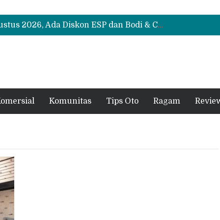
Suzuki XL7 Terbaru Jadi Favorit Test Drive di GIIAS 2026, Ini Fitur yang Paling Dipuji
Bukan Cuma Layar 14,6 Inci, Ini Fitur Pintar Changan Nevo Q05 yang Dibanderol Rp309 Juta
Promo Servis Mitsubishi Agustus 2026, Ada Diskon ESP dan Bodi & Cat Kilau Merdeka
Suzuki XL7 Terbaru Jadi Favorit Test Drive di GIIAS 2026, Ini Fitur yang Paling Dipuji
Bukan Cuma Layar 14,6 Inci, Ini Fitur Pintar Changan Nevo Q05 yang Dibanderol Rp309 Juta
omersial
Komunitas
Tips Oto
Ragam
Revie