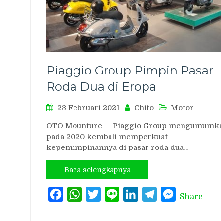
Piaggio Group Pimpin Pasar
Roda Dua di Eropa
23 Februari 2021
Chito
Motor
OTO Mounture — Piaggio Group mengumumk
pada 2020 kembali memperkuat
kepemimpinannya di pasar roda dua…
Baca selengkapnya
Facebook
WhatsApp
Twitter
Line
LinkedIn
Telegram
Messenger
Share