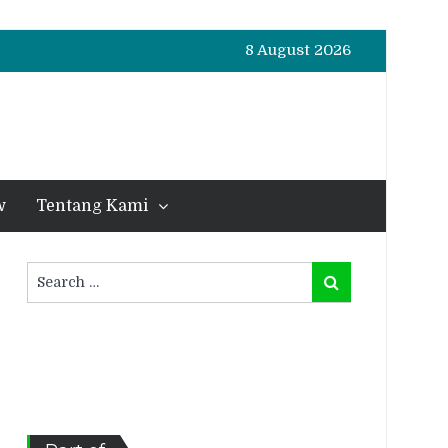
8 August 2026
w
Tentang Kami
Search
Search
for: