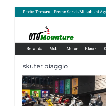
Berita Terbaru:
Beranda
Mobil
Motor
Klasik
K
skuter piaggio