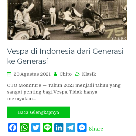
Vespa di Indonesia dari Generasi
ke Generasi
20 Agustus 2021
Chito
Klasik
OTO Mounture — Tahun 2021 menjadi tahun yang
sangat penting bagi Vespa. Tidak hanya
merayakan…
Baca selengkapnya
Facebook
WhatsApp
Twitter
Line
LinkedIn
Telegram
Messenger
Share