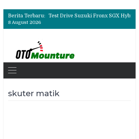
Leapmotor Mulai Perakitan Lokal di Indonesia, B10 dan C10 Jadi Model Perdana
Beli Mobil Jangan Cuma Lihat Cicilan, TAF dan OJK Tekankan Pentingnya Literasi Keuangan
Berita Terbaru:
Test Drive Suzuki Fronx SGX Hybrid Kuro di GIIAS 2026, Peserta Soroti Desain Sporty dan DVR
8 August 2026
Leapmotor Mulai Perakitan Lokal di Indonesia, B10 dan C10 Jadi Model Perdana
Beli Mobil Jangan Cuma Lihat Cicilan, TAF dan OJK Tekankan Pentingnya Literasi Keuangan
skuter matik