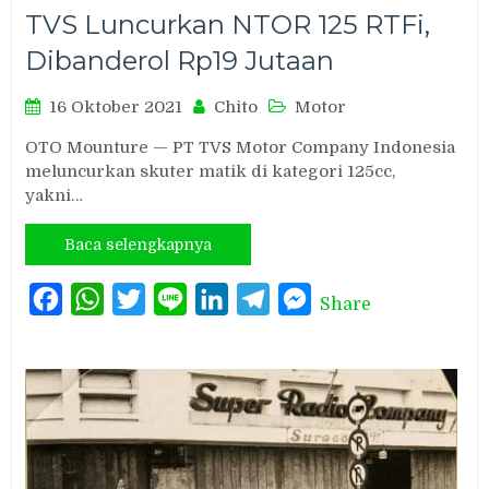
TVS Luncurkan NTOR 125 RTFi,
Dibanderol Rp19 Jutaan
16 Oktober 2021
Chito
Motor
OTO Mounture — PT TVS Motor Company Indonesia
meluncurkan skuter matik di kategori 125cc,
yakni…
Baca selengkapnya
Facebook
WhatsApp
Twitter
Line
LinkedIn
Telegram
Messenger
Share