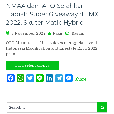
NMAA dan IATO Serahkan
Hadiah Super Giveaway di IMX
2022, Skuter Matic Hybrid
3 November 2022
Fajar
Ragam
OTO Mounture — Usai sukses menggelar event
Indonesia Modification and Lifestyle Expo 2022
pada 1-2…
Baca selengkapnya
Facebook
WhatsApp
Twitter
Line
LinkedIn
Telegram
Messenger
Share
Search
Search
for: