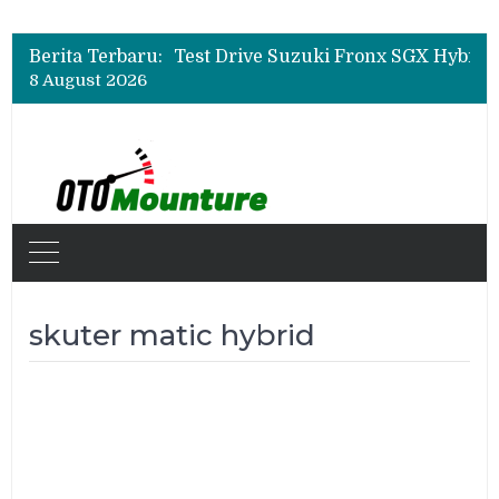
Leapmotor Mulai Perakitan Lokal di Indonesia, B10 dan C10 Jadi Model Perdana
Beli Mobil Jangan Cuma Lihat Cicilan, TAF dan OJK Tekankan Pentingnya Literasi Keuangan
Berita Terbaru:
Test Drive Suzuki Fronx SGX Hybrid Kuro di GIIAS 2026, Peserta Soroti Desain Sporty dan DVR
8 August 2026
Leapmotor Mulai Perakitan Lokal di Indonesia, B10 dan C10 Jadi Model Perdana
Beli Mobil Jangan Cuma Lihat Cicilan, TAF dan OJK Tekankan Pentingnya Literasi Keuangan
skuter matic hybrid