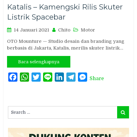
Katalis – Kamengski Rilis Skuter
Listrik Spacebar
14 Januari 2021
Chito
Motor
OTO Mounture — Studio desain dan branding yang
berbasis di Jakarta, Katalis, merilis skuter listrik…
Baca selengkapnya
Facebook
WhatsApp
Twitter
Line
LinkedIn
Telegram
Messenger
Share
Search
Search
for: