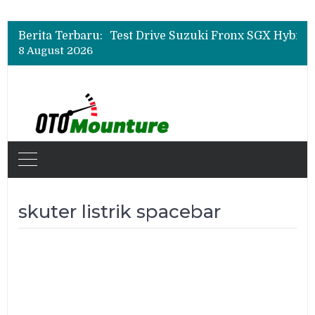
Leapmotor Mulai Perakitan Lokal di Indonesia, B10 dan C10 Jadi Model Perdana
Beli Mobil Jangan Cuma Lihat Cicilan, TAF dan OJK Tekankan Pentingnya Literasi Keuangan
Berita Terbaru:
Test Drive Suzuki Fronx SGX Hybrid Kuro di GIIAS 2026, Peserta Soroti Desain Sporty dan DVR
8 August 2026
Leapmotor Mulai Perakitan Lokal di Indonesia, B10 dan C10 Jadi Model Perdana
Beli Mobil Jangan Cuma Lihat Cicilan, TAF dan OJK Tekankan Pentingnya Literasi Keuangan
skuter listrik spacebar