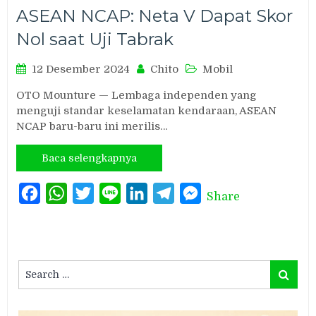
ASEAN NCAP: Neta V Dapat Skor
Nol saat Uji Tabrak
12 Desember 2024
Chito
Mobil
OTO Mounture — Lembaga independen yang
menguji standar keselamatan kendaraan, ASEAN
NCAP baru-baru ini merilis…
Baca selengkapnya
Facebook
WhatsApp
Twitter
Line
LinkedIn
Telegram
Messenger
Share
Search
Search
for: