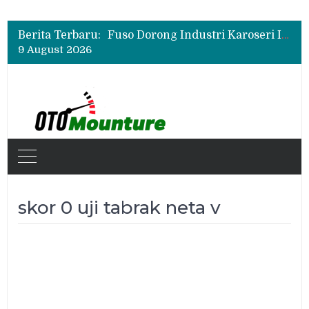
New Daihatsu Sigra 1.2R Punya Tampilan Lebih Sporty, Ini Fitur dan Spesifikasinya
Insentif Mobil Listrik 2026 Tak Berlaku untuk Hybrid? Ini Penjelasan Pemerintah
Berita Terbaru:
Fuso Dorong Industri Karoseri Indonesia Naik Kelas Lewat Program Sertifikasi
9 August 2026
New Daihatsu Sigra 1.2R Punya Tampilan Lebih Sporty, Ini Fitur dan Spesifikasinya
Insentif Mobil Listrik 2026 Tak Berlaku untuk Hybrid? Ini Penjelasan Pemerintah
skor 0 uji tabrak neta v