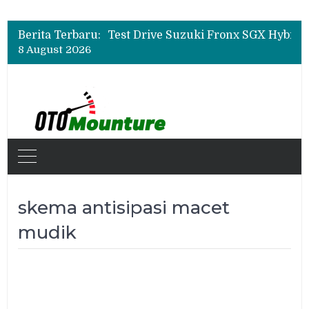
Leapmotor Mulai Perakitan Lokal di Indonesia, B10 dan C10 Jadi Model Perdana
Beli Mobil Jangan Cuma Lihat Cicilan, TAF dan OJK Tekankan Pentingnya Literasi Keuangan
Berita Terbaru:
Test Drive Suzuki Fronx SGX Hybrid Kuro di GIIAS 2026, Peserta Soroti Desain Sporty dan DVR
8 August 2026
Leapmotor Mulai Perakitan Lokal di Indonesia, B10 dan C10 Jadi Model Perdana
Beli Mobil Jangan Cuma Lihat Cicilan, TAF dan OJK Tekankan Pentingnya Literasi Keuangan
skema antisipasi macet
mudik