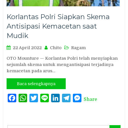
Korlantas Polri Siapkan Skema
Antisipasi Kemacetan saat
Mudik
22 April 2022
Chito
Ragam
OTO Mounture — Korlantas Polri telah menyiapkan
sejumlah skema untuk mengantisipasi terjadinya
kemacetan pada arus…
Baca selengkapnya
Facebook
WhatsApp
Twitter
Line
LinkedIn
Telegram
Messenger
Share
Search