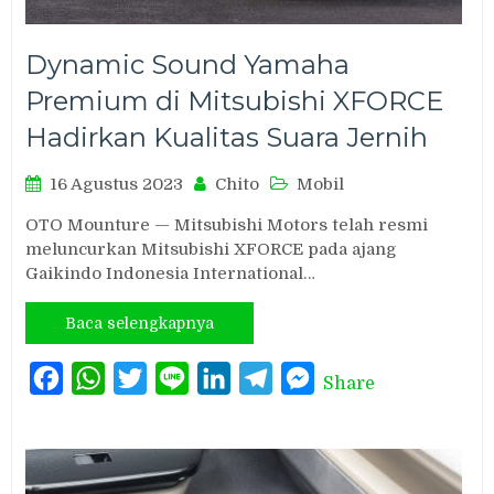
Dynamic Sound Yamaha
Premium di Mitsubishi XFORCE
Hadirkan Kualitas Suara Jernih
16 Agustus 2023
Chito
Mobil
OTO Mounture — Mitsubishi Motors telah resmi
meluncurkan Mitsubishi XFORCE pada ajang
Gaikindo Indonesia International…
Baca selengkapnya
Facebook
WhatsApp
Twitter
Line
LinkedIn
Telegram
Messenger
Share