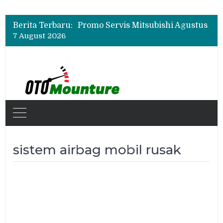
Suzuki XL7 Terbaru Jadi Favorit Test Drive di GIIAS 2026, Ini Fitur yang Paling Dipuji
Bukan Cuma Layar 14,6 Inci, Ini Fitur Pintar Changan Nevo Q05 yang Dibanderol Rp309 Juta
Berita Terbaru:
Promo Servis Mitsubishi Agustus 2026, Ada Diskon ESP dan Bodi & Cat Kilau Merdeka
7 August 2026
Suzuki XL7 Terbaru Jadi Favorit Test Drive di GIIAS 2026, Ini Fitur yang Paling Dipuji
Bukan Cuma Layar 14,6 Inci, Ini Fitur Pintar Changan Nevo Q05 yang Dibanderol Rp309 Juta
sistem airbag mobil rusak