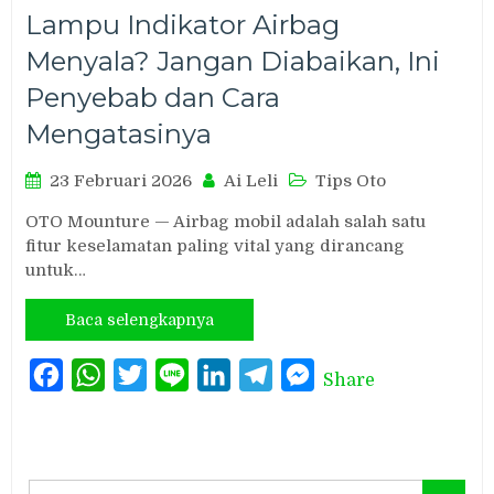
Lampu Indikator Airbag
Menyala? Jangan Diabaikan, Ini
Penyebab dan Cara
Mengatasinya
23 Februari 2026
Ai Leli
Tips Oto
OTO Mounture — Airbag mobil adalah salah satu
fitur keselamatan paling vital yang dirancang
untuk…
Baca selengkapnya
Facebook
WhatsApp
Twitter
Line
LinkedIn
Telegram
Messenger
Share
Search