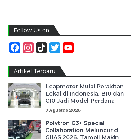
Follow Us on
Facebook
Instagram
TikTok
Twitter
YouTube
Channel
Artikel Terbaru
Leapmotor Mulai Perakitan
Lokal di Indonesia, B10 dan
C10 Jadi Model Perdana
8 Agustus 2026
Polytron G3+ Special
Collaboration Meluncur di
GIIAS 2026, Tampil Makin