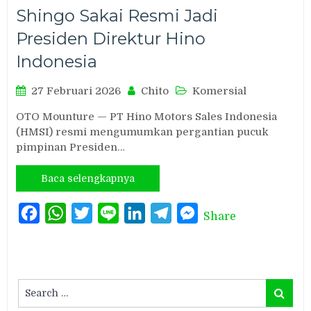
Shingo Sakai Resmi Jadi
Presiden Direktur Hino
Indonesia
27 Februari 2026
Chito
Komersial
OTO Mounture — PT Hino Motors Sales Indonesia
(HMSI) resmi mengumumkan pergantian pucuk
pimpinan Presiden…
Baca selengkapnya
Facebook
WhatsApp
Twitter
Line
LinkedIn
Telegram
Messenger
Share
Search
Search
for: