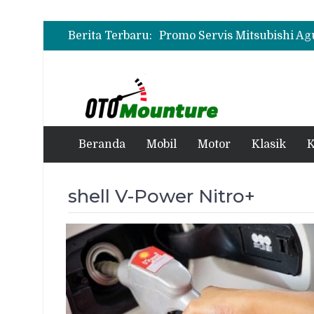
Berita Terbaru:
Beranda
Mobil
Motor
Klasik
K
shell V-Power Nitro+