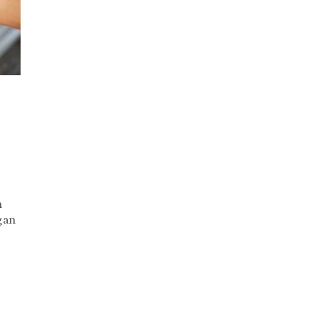
n
gan