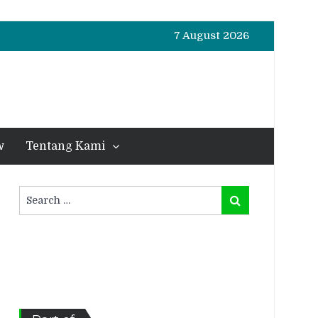
7 August 2026
w
Tentang Kami
Search
Search
for: