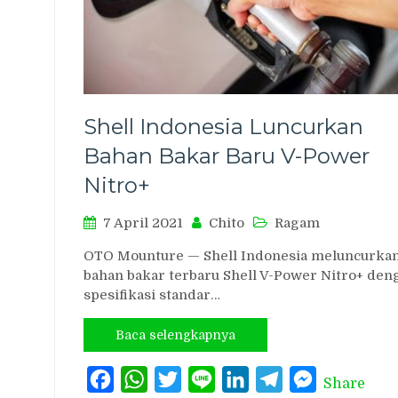
Shell Indonesia Luncurkan
Bahan Bakar Baru V-Power
Nitro+
7 April 2021
Chito
Ragam
OTO Mounture — Shell Indonesia meluncurka
bahan bakar terbaru Shell V-Power Nitro+ den
spesifikasi standar…
Baca selengkapnya
Facebook
WhatsApp
Twitter
Line
LinkedIn
Telegram
Messenger
Share