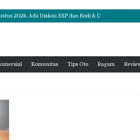
Suzuki XL7 Terbaru Jadi Favorit Test Drive di GIIAS 2026, Ini Fitur yang Paling Dipuji
Bukan Cuma Layar 14,6 Inci, Ini Fitur Pintar Changan Nevo Q05 yang Dibanderol Rp309 Juta
Promo Servis Mitsubishi Agustus 2026, Ada Diskon ESP dan Bodi & Cat Kilau Merdeka
Suzuki XL7 Terbaru Jadi Favorit Test Drive di GIIAS 2026, Ini Fitur yang Paling Dipuji
Bukan Cuma Layar 14,6 Inci, Ini Fitur Pintar Changan Nevo Q05 yang Dibanderol Rp309 Juta
omersial
Komunitas
Tips Oto
Ragam
Revie