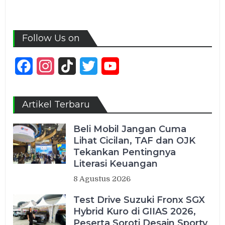
Follow Us on
Facebook
Instagram
TikTok
Twitter
YouTube
Channel
Artikel Terbaru
Beli Mobil Jangan Cuma
Lihat Cicilan, TAF dan OJK
Tekankan Pentingnya
Literasi Keuangan
8 Agustus 2026
Test Drive Suzuki Fronx SGX
Hybrid Kuro di GIIAS 2026,
Peserta Soroti Desain Sporty