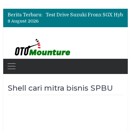
Leapmotor Mulai Perakitan Lokal di Indonesia, B10 dan C10 Jadi Model Perdana
Beli Mobil Jangan Cuma Lihat Cicilan, TAF dan OJK Tekankan Pentingnya Literasi Keuangan
Berita Terbaru:
Test Drive Suzuki Fronx SGX Hybrid Kuro di GIIAS 2026, Peserta Soroti Desain Sporty dan DVR
8 August 2026
Leapmotor Mulai Perakitan Lokal di Indonesia, B10 dan C10 Jadi Model Perdana
Beli Mobil Jangan Cuma Lihat Cicilan, TAF dan OJK Tekankan Pentingnya Literasi Keuangan
Shell cari mitra bisnis SPBU