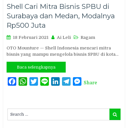
Shell Cari Mitra Bisnis SPBU di
Surabaya dan Medan, Modalnya
Rp500 Juta
18 Februari 2021
Ai Leli
Ragam
OTO Mounture — Shell Indonesia mencari mitra
bisnis yang mampu mengelola bisnis SPBU di kota…
Baca selengkapnya
Facebook
WhatsApp
Twitter
Line
LinkedIn
Telegram
Messenger
Share
Search
Search
for: