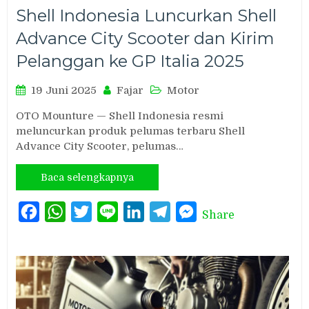
Shell Indonesia Luncurkan Shell
Advance City Scooter dan Kirim
Pelanggan ke GP Italia 2025
19 Juni 2025
Fajar
Motor
OTO Mounture — Shell Indonesia resmi
meluncurkan produk pelumas terbaru Shell
Advance City Scooter, pelumas…
Baca selengkapnya
Facebook
WhatsApp
Twitter
Line
LinkedIn
Telegram
Messenger
Share