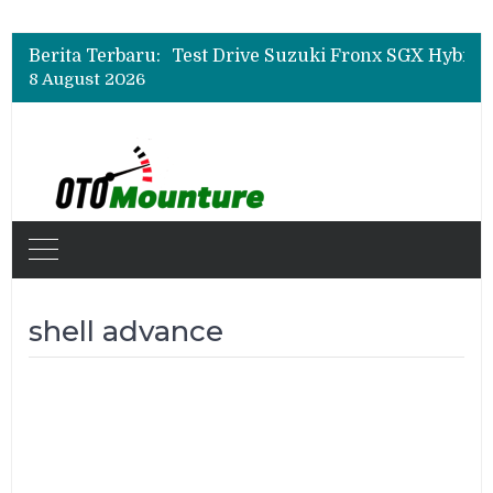
Leapmotor Mulai Perakitan Lokal di Indonesia, B10 dan C10 Jadi Model Perdana
Beli Mobil Jangan Cuma Lihat Cicilan, TAF dan OJK Tekankan Pentingnya Literasi Keuangan
Test Drive Suzuki Fronx SGX Hybrid Kuro di GIIAS 2026, Peserta Soroti Desain Sporty dan DVR
Berita Terbaru:
Leapmotor Mulai Perakitan Lokal di Indonesia, B10 dan C10 Jadi Model Perdana
8 August 2026
Beli Mobil Jangan Cuma Lihat Cicilan, TAF dan OJK Tekankan Pentingnya Literasi Keuangan
shell advance