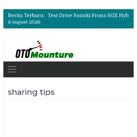
Leapmotor Mulai Perakitan Lokal di Indonesia, B10 dan C10 Jadi Model Perdana
Beli Mobil Jangan Cuma Lihat Cicilan, TAF dan OJK Tekankan Pentingnya Literasi Keuangan
Berita Terbaru:
Test Drive Suzuki Fronx SGX Hybrid Kuro di GIIAS 2026, Peserta Soroti Desain Sporty dan DVR
8 August 2026
Leapmotor Mulai Perakitan Lokal di Indonesia, B10 dan C10 Jadi Model Perdana
Beli Mobil Jangan Cuma Lihat Cicilan, TAF dan OJK Tekankan Pentingnya Literasi Keuangan
sharing tips