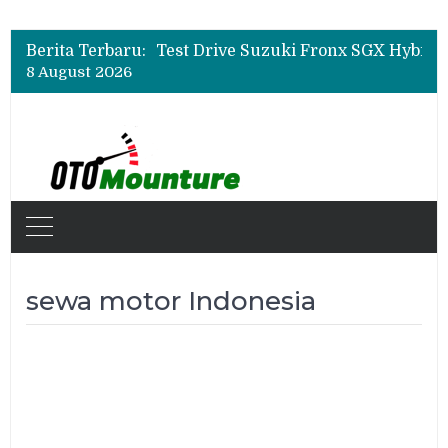
Leapmotor Mulai Perakitan Lokal di Indonesia, B10 dan C10 Jadi Model Perdana
Beli Mobil Jangan Cuma Lihat Cicilan, TAF dan OJK Tekankan Pentingnya Literasi Keuangan
Berita Terbaru:
Test Drive Suzuki Fronx SGX Hybrid Kuro di GIIAS 2026, Peserta Soroti Desain Sporty dan DVR
8 August 2026
Leapmotor Mulai Perakitan Lokal di Indonesia, B10 dan C10 Jadi Model Perdana
Beli Mobil Jangan Cuma Lihat Cicilan, TAF dan OJK Tekankan Pentingnya Literasi Keuangan
sewa motor Indonesia