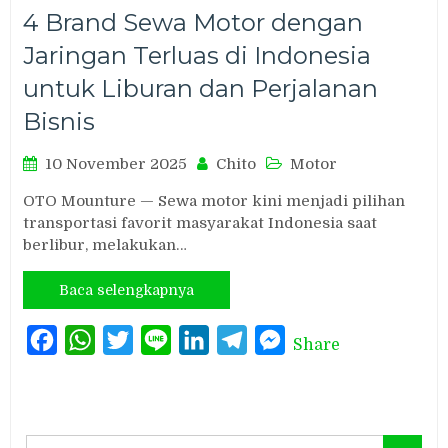
4 Brand Sewa Motor dengan
Jaringan Terluas di Indonesia
untuk Liburan dan Perjalanan
Bisnis
10 November 2025
Chito
Motor
OTO Mounture — Sewa motor kini menjadi pilihan
transportasi favorit masyarakat Indonesia saat
berlibur, melakukan…
Baca selengkapnya
Facebook
WhatsApp
Twitter
Line
LinkedIn
Telegram
Messenger
Share
Search