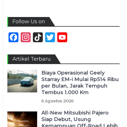
Follow Us on
Facebook
Instagram
TikTok
Twitter
YouTube
Channel
Artikel Terbaru
Biaya Operasional Geely
Starray EM-i Mulai Rp514 Ribu
per Bulan, Jarak Tempuh
Tembus 1.000 Km
6 Agustus 2026
All-New Mitsubishi Pajero
Siap Debut, Usung
Kemampuan Off-Road Lebih