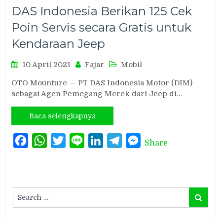
DAS Indonesia Berikan 125 Cek
Poin Servis secara Gratis untuk
Kendaraan Jeep
10 April 2021
Fajar
Mobil
OTO Mounture — PT DAS Indonesia Motor (DIM)
sebagai Agen Pemegang Merek dari Jeep di…
Baca selengkapnya
Facebook
WhatsApp
Twitter
Line
LinkedIn
Telegram
Messenger
Share
Search
Search
for: