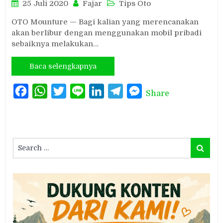
25 Juli 2020
Fajar
Tips Oto
OTO Mounture — Bagi kalian yang merencanakan
akan berlibur dengan menggunakan mobil pribadi
sebaiknya melakukan…
Baca selengkapnya
Facebook
WhatsApp
Twitter
Line
LinkedIn
Telegram
Messenger
Share
Search
Search
for: