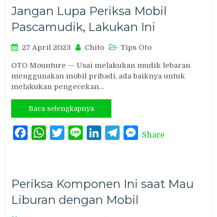
Jangan Lupa Periksa Mobil
Pascamudik, Lakukan Ini
27 April 2023
Chito
Tips Oto
OTO Mounture — Usai melakukan mudik lebaran
menggunakan mobil pribadi, ada baiknya untuk
melakukan pengecekan…
Baca selengkapnya
Facebook
WhatsApp
Twitter
Line
LinkedIn
Telegram
Messenger
Share
Periksa Komponen Ini saat Mau
Liburan dengan Mobil