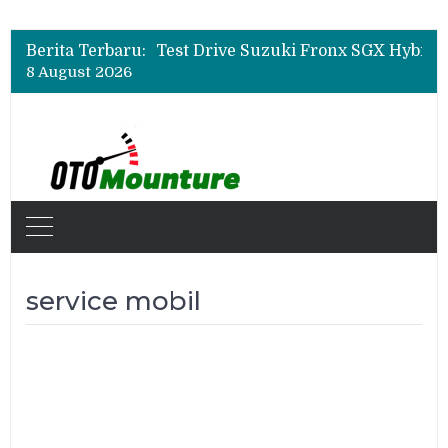
Leapmotor Mulai Perakitan Lokal di Indonesia, B10 dan C10 Jadi Model Perdana
Beli Mobil Jangan Cuma Lihat Cicilan, TAF dan OJK Tekankan Pentingnya Literasi Keuangan
Berita Terbaru:
Test Drive Suzuki Fronx SGX Hybrid Kuro di GIIAS 2026, Peserta Soroti Desain Sporty dan DVR
8 August 2026
Leapmotor Mulai Perakitan Lokal di Indonesia, B10 dan C10 Jadi Model Perdana
Beli Mobil Jangan Cuma Lihat Cicilan, TAF dan OJK Tekankan Pentingnya Literasi Keuangan
service mobil