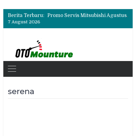
Suzuki XL7 Terbaru Jadi Favorit Test Drive di GIIAS 2026, Ini Fitur yang Paling Dipuji
Bukan Cuma Layar 14,6 Inci, Ini Fitur Pintar Changan Nevo Q05 yang Dibanderol Rp309 Juta
Berita Terbaru:
Promo Servis Mitsubishi Agustus 2026, Ada Diskon ESP dan Bodi & Cat Kilau Merdeka
7 August 2026
Suzuki XL7 Terbaru Jadi Favorit Test Drive di GIIAS 2026, Ini Fitur yang Paling Dipuji
Bukan Cuma Layar 14,6 Inci, Ini Fitur Pintar Changan Nevo Q05 yang Dibanderol Rp309 Juta
serena