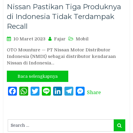
Nissan Pastikan Tiga Produknya
di Indonesia Tidak Terdampak
Recall
10 Maret 2023
Fajar
Mobil
OTO Mounture — PT Nissan Motor Distributor
Indonesia (NMDI) sebagai distributor kendaraan
Nissan di Indonesia…
Baca selengkapnya
Facebook
WhatsApp
Twitter
Line
LinkedIn
Telegram
Messenger
Share
Search
Search
for: