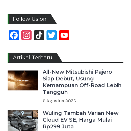
Follow Us on
Facebook
Instagram
TikTok
Twitter
YouTube
Channel
Artikel Terbaru
All-New Mitsubishi Pajero
Siap Debut, Usung
Kemampuan Off-Road Lebih
Tangguh
6 Agustus 2026
Wuling Tambah Varian New
Cloud EV SE, Harga Mulai
Rp299 Juta