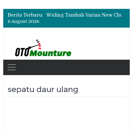
Daihatsu Hadirkan Rocky Hybrid, New Sigra hingga Concept Car di GIIAS 2026
All-New Mitsubishi Pajero Siap Debut, Usung Kemampuan Off-Road Lebih Tangguh
Berita Terbaru:
Wuling Tambah Varian New Cloud EV SE, Harga Mulai Rp299 Juta
6 August 2026
Daihatsu Hadirkan Rocky Hybrid, New Sigra hingga Concept Car di GIIAS 2026
All-New Mitsubishi Pajero Siap Debut, Usung Kemampuan Off-Road Lebih Tangguh
sepatu daur ulang