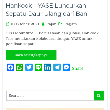
Hankook – YASE Luncurkan
Sepatu Daur Ulang dari Ban
3 Oktober 2021
Fajar
Ragam
OTO Mounture — Perusahaan ban global, Hankook
Tire melakukan kolaborasi dengan YASE untuk
perilisan sepatu…
Baca selengkapnya
Facebook
WhatsApp
Twitter
Line
LinkedIn
Telegram
Messenger
Share
Search
Search
for: