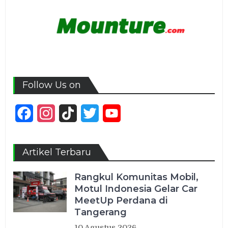
Follow Us on
Facebook
Instagram
TikTok
Twitter
YouTube
Channel
Artikel Terbaru
Rangkul Komunitas Mobil,
Motul Indonesia Gelar Car
MeetUp Perdana di
Tangerang
10 Agustus 2026