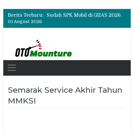
Chery Q Raih Mobil Favorit GIIAS 2026, Test Drive Tembus 200 Sesi per Hari
Rangkul Komunitas Mobil, Motul Indonesia Gelar Car MeetUp Perdana di Tangerang
Berita Terbaru:
Sudah SPK Mobil di GIIAS 2026? Ini Tahapan yang Harus Dilakukan Setelah Pameran
10 August 2026
Chery Q Raih Mobil Favorit GIIAS 2026, Test Drive Tembus 200 Sesi per Hari
Rangkul Komunitas Mobil, Motul Indonesia Gelar Car MeetUp Perdana di Tangerang
Semarak Service Akhir Tahun
MMKSI