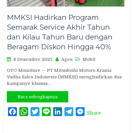
MMKSI Hadirkan Program
Semarak Service Akhir Tahun
dan Kilau Tahun Baru dengan
Beragam Diskon Hingga 40%
8 Desember 2025
Ages
Mobil
OTO Mounture — PT Mitsubishi Motors Krama
Yudha Sales Indonesia (MMKSI) menghadirkan dua
kampanye khusus…
Baca selengkapnya
Facebook
WhatsApp
Twitter
Line
LinkedIn
Telegram
Messenger
Share