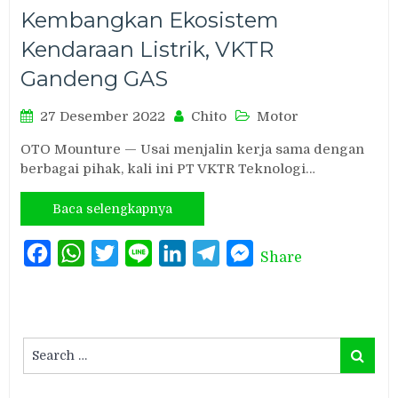
Kembangkan Ekosistem
Kendaraan Listrik, VKTR
Gandeng GAS
27 Desember 2022
Chito
Motor
OTO Mounture — Usai menjalin kerja sama dengan
berbagai pihak, kali ini PT VKTR Teknologi…
Baca selengkapnya
Facebook
WhatsApp
Twitter
Line
LinkedIn
Telegram
Messenger
Share
Search
Search
for: