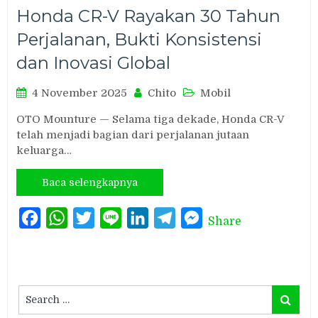
Honda CR-V Rayakan 30 Tahun
Perjalanan, Bukti Konsistensi
dan Inovasi Global
4 November 2025
Chito
Mobil
OTO Mounture — Selama tiga dekade, Honda CR-V
telah menjadi bagian dari perjalanan jutaan
keluarga…
Baca selengkapnya
Facebook
WhatsApp
Twitter
Line
LinkedIn
Telegram
Messenger
Share
Search
Search
for: