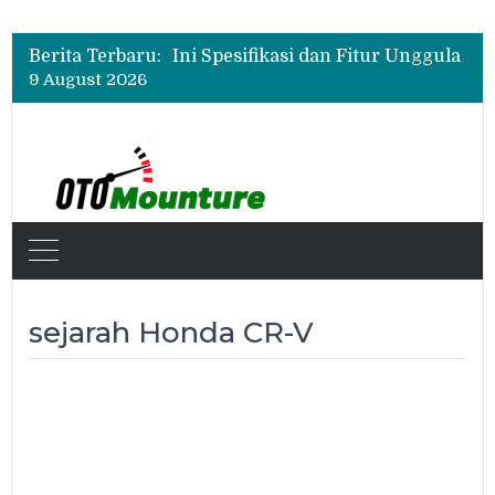
New Daihatsu Sigra 1.2R Punya Tampilan Lebih Sporty, Ini Fitur dan Spesifikasinya
Ini Spesifikasi dan Fitur Unggulan Chery Tiggo V
Berita Terbaru:
Beli Mobil Jangan Cuma Lihat Cicilan, TAF dan OJK Tekankan Pentingnya Literasi Keuangan
9 August 2026
New Daihatsu Sigra 1.2R Punya Tampilan Lebih Sporty, Ini Fitur dan Spesifikasinya
sejarah Honda CR-V