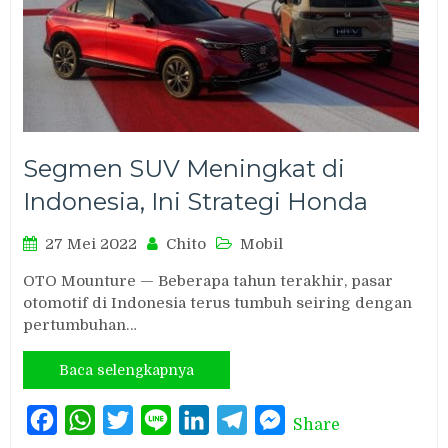
Segmen SUV Meningkat di
Indonesia, Ini Strategi Honda
27 Mei 2022
Chito
Mobil
OTO Mounture — Beberapa tahun terakhir, pasar
otomotif di Indonesia terus tumbuh seiring dengan
pertumbuhan…
Baca selengkapnya
Facebook
WhatsApp
Twitter
Line
LinkedIn
Telegram
Messenger
Share