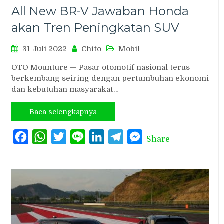
All New BR-V Jawaban Honda
akan Tren Peningkatan SUV
31 Juli 2022
Chito
Mobil
OTO Mounture — Pasar otomotif nasional terus
berkembang seiring dengan pertumbuhan ekonomi
dan kebutuhan masyarakat…
Baca selengkapnya
Facebook
WhatsApp
Twitter
Line
LinkedIn
Telegram
Messenger
Share