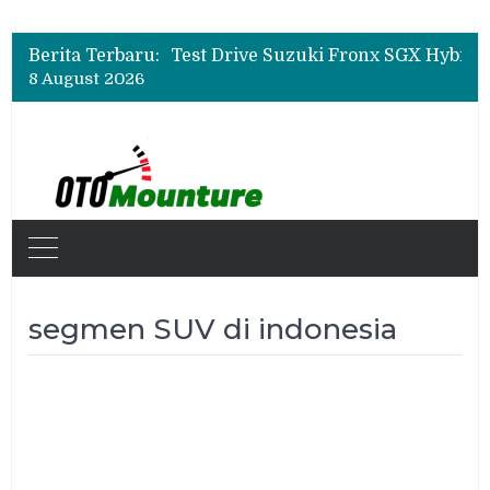
Leapmotor Mulai Perakitan Lokal di Indonesia, B10 dan C10 Jadi Model Perdana
Beli Mobil Jangan Cuma Lihat Cicilan, TAF dan OJK Tekankan Pentingnya Literasi Keuangan
Berita Terbaru:
Test Drive Suzuki Fronx SGX Hybrid Kuro di GIIAS 2026, Peserta Soroti Desain Sporty dan DVR
8 August 2026
Leapmotor Mulai Perakitan Lokal di Indonesia, B10 dan C10 Jadi Model Perdana
Beli Mobil Jangan Cuma Lihat Cicilan, TAF dan OJK Tekankan Pentingnya Literasi Keuangan
segmen SUV di indonesia