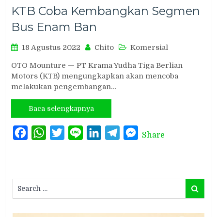
KTB Coba Kembangkan Segmen
Bus Enam Ban
18 Agustus 2022
Chito
Komersial
OTO Mounture — PT Krama Yudha Tiga Berlian
Motors (KTB) mengungkapkan akan mencoba
melakukan pengembangan…
Baca selengkapnya
Facebook
WhatsApp
Twitter
Line
LinkedIn
Telegram
Messenger
Share
Search
Search
for: