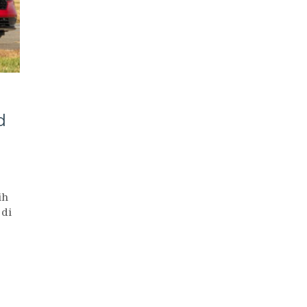
d
ih
 di