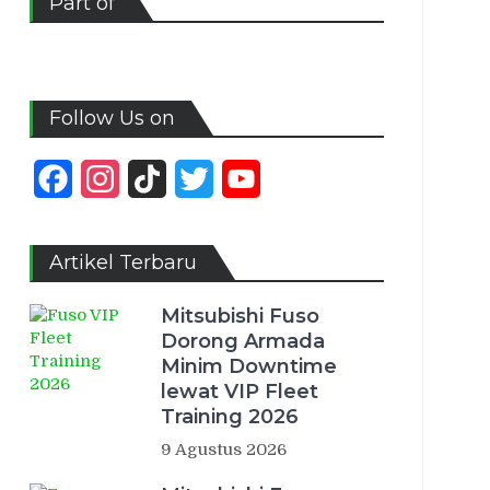
Part of
Follow Us on
Facebook
Instagram
TikTok
Twitter
YouTube
Channel
Artikel Terbaru
Mitsubishi Fuso
Dorong Armada
Minim Downtime
lewat VIP Fleet
Training 2026
9 Agustus 2026