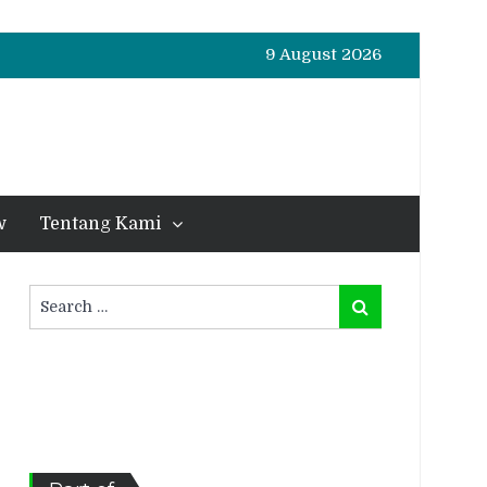
9 August 2026
w
Tentang Kami
Search
Search
for: