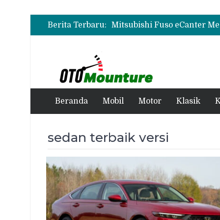
Berita Terbaru:
Beranda
Mobil
Motor
Klasik
K
sedan terbaik versi