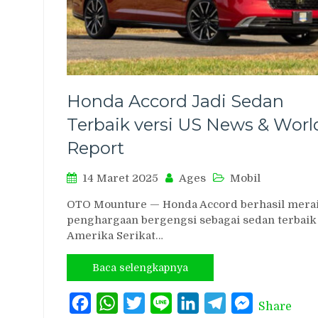
Honda Accord Jadi Sedan
Terbaik versi US News & Worl
Report
14 Maret 2025
Ages
Mobil
OTO Mounture — Honda Accord berhasil mera
penghargaan bergengsi sebagai sedan terbaik
Amerika Serikat…
Baca selengkapnya
Facebook
WhatsApp
Twitter
Line
LinkedIn
Telegram
Messenger
Share