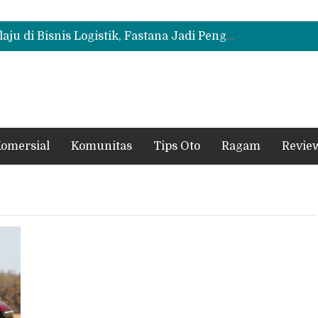
Mitsubishi Fuso Perkenalkan Next Generation Zero Down Time di GIIAS 2026
Mitsubishi Fuso Dorong Armada Minim Downtime lewat VIP Fleet Training 2026
Mitsubishi Fuso eCanter Melaju di Bisnis Logistik, Fastana Jadi Pengguna Baru
Mitsubishi Fuso Perkenalkan Next Generation Zero Down Time di GIIAS 2026
Mitsubishi Fuso Dorong Armada Minim Downtime lewat VIP Fleet Training 2026
omersial
Komunitas
Tips Oto
Ragam
Revie