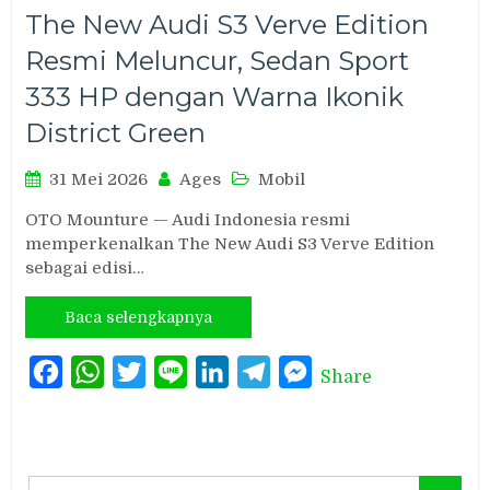
The New Audi S3 Verve Edition
Resmi Meluncur, Sedan Sport
333 HP dengan Warna Ikonik
District Green
31 Mei 2026
Ages
Mobil
OTO Mounture — Audi Indonesia resmi
memperkenalkan The New Audi S3 Verve Edition
sebagai edisi…
Baca selengkapnya
Facebook
WhatsApp
Twitter
Line
LinkedIn
Telegram
Messenger
Share
Search