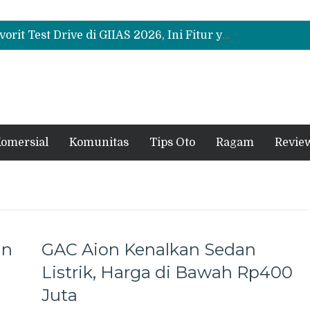
Bukan Sekadar Sporty, Ini Alasan Suzuki Fronx SGX Hybrid Kuro Layak Dilirik
Promo Servis Mitsubishi Agustus 2026, Ada Diskon ESP dan Bodi & Cat Kilau Merdeka
Suzuki XL7 Terbaru Jadi Favorit Test Drive di GIIAS 2026, Ini Fitur yang Paling Dipuji
Bukan Sekadar Sporty, Ini Alasan Suzuki Fronx SGX Hybrid Kuro Layak Dilirik
Promo Servis Mitsubishi Agustus 2026, Ada Diskon ESP dan Bodi & Cat Kilau Merdeka
omersial
Komunitas
Tips Oto
Ragam
Revie
an
GAC Aion Kenalkan Sedan
Listrik, Harga di Bawah Rp400
Juta