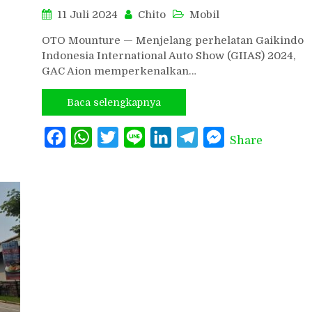
11 Juli 2024
Chito
Mobil
OTO Mounture — Menjelang perhelatan Gaikindo
Indonesia International Auto Show (GIIAS) 2024,
GAC Aion memperkenalkan…
Baca selengkapnya
Facebook
WhatsApp
Twitter
Line
LinkedIn
Telegram
Messenger
Share