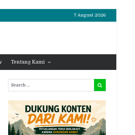
7 August 2026
w
Tentang Kami
Search
Search
for: