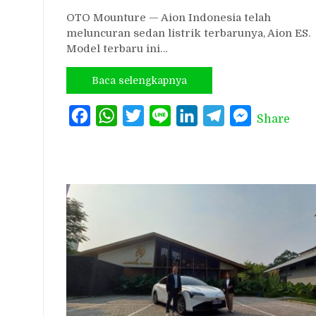
OTO Mounture — Aion Indonesia telah
meluncuran sedan listrik terbarunya, Aion ES.
Model terbaru ini…
Baca selengkapnya
Facebook
WhatsApp
Twitter
Line
LinkedIn
Telegram
Messenger
Share