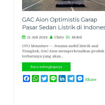
GAC Aion Optimistis Garap
Pasar Sedan Listrik di Indone
11 Juli 2024
Chito
Mobil
OTO Mounture — Jenama mobil listrik asal
Tiongkok, GAC Aion memperkenalkan produk
terbarunya yang akan…
Baca selengkapnya
Facebook
WhatsApp
Twitter
Line
LinkedIn
Telegram
Messenger
Share