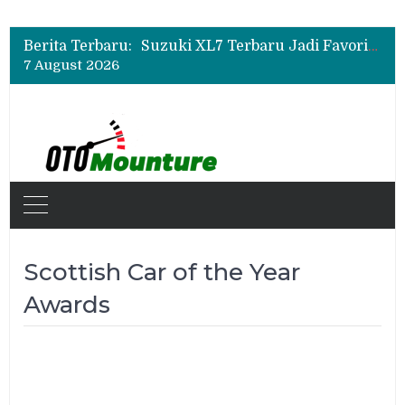
Bukan Sekadar Sporty, Ini Alasan Suzuki Fronx SGX Hybrid Kuro Layak Dilirik
Promo Servis Mitsubishi Agustus 2026, Ada Diskon ESP dan Bodi & Cat Kilau Merdeka
Berita Terbaru:
Suzuki XL7 Terbaru Jadi Favorit Test Drive di GIIAS 2026, Ini Fitur yang Paling Dipuji
7 August 2026
Bukan Sekadar Sporty, Ini Alasan Suzuki Fronx SGX Hybrid Kuro Layak Dilirik
Promo Servis Mitsubishi Agustus 2026, Ada Diskon ESP dan Bodi & Cat Kilau Merdeka
Scottish Car of the Year
Awards