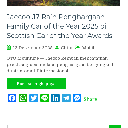
Jaecoo J7 Raih Penghargaan
Family Car of the Year 2025 di
Scottish Car of the Year Awards
12 Desember 2025
Chito
Mobil
OTO Mounture — Jaecoo kembali mencatatkan
prestasi global melalui penghargaan bergengsi di
dunia otomotif internasional.…
Baca selengkapnya
Facebook
WhatsApp
Twitter
Line
LinkedIn
Telegram
Messenger
Share
Search