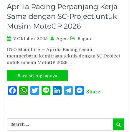
Aprilia Racing Perpanjang Kerja
Sama dengan SC-Project untuk
Musim MotoGP 2026
7 Oktober 2025
Ages
Ragam
OTO Mounture — Aprilia Racing resmi
memperbarui kemitraan teknis dengan SC-Project
untuk musim MotoGP 2026.…
Baca selengkapnya
Facebook
WhatsApp
Twitter
Line
LinkedIn
Telegram
Messenger
Share
Search
Search
for: