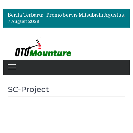
Suzuki XL7 Terbaru Jadi Favorit Test Drive di GIIAS 2026, Ini Fitur yang Paling Dipuji
Bukan Cuma Layar 14,6 Inci, Ini Fitur Pintar Changan Nevo Q05 yang Dibanderol Rp309 Juta
Berita Terbaru:
Promo Servis Mitsubishi Agustus 2026, Ada Diskon ESP dan Bodi & Cat Kilau Merdeka
7 August 2026
Suzuki XL7 Terbaru Jadi Favorit Test Drive di GIIAS 2026, Ini Fitur yang Paling Dipuji
Bukan Cuma Layar 14,6 Inci, Ini Fitur Pintar Changan Nevo Q05 yang Dibanderol Rp309 Juta
SC-Project