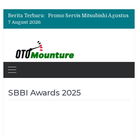
Suzuki XL7 Terbaru Jadi Favorit Test Drive di GIIAS 2026, Ini Fitur yang Paling Dipuji
Bukan Cuma Layar 14,6 Inci, Ini Fitur Pintar Changan Nevo Q05 yang Dibanderol Rp309 Juta
Berita Terbaru:
Promo Servis Mitsubishi Agustus 2026, Ada Diskon ESP dan Bodi & Cat Kilau Merdeka
7 August 2026
Suzuki XL7 Terbaru Jadi Favorit Test Drive di GIIAS 2026, Ini Fitur yang Paling Dipuji
Bukan Cuma Layar 14,6 Inci, Ini Fitur Pintar Changan Nevo Q05 yang Dibanderol Rp309 Juta
SBBI Awards 2025