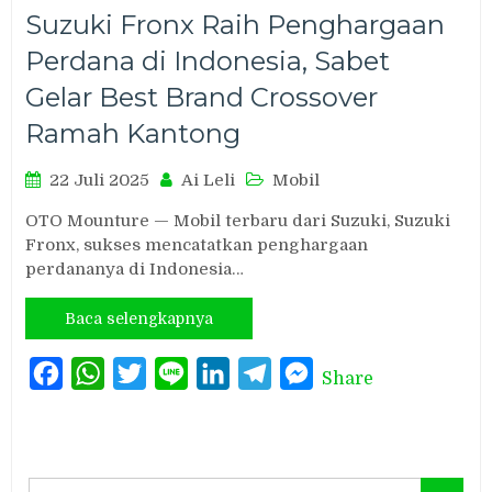
Suzuki Fronx Raih Penghargaan
Perdana di Indonesia, Sabet
Gelar Best Brand Crossover
Ramah Kantong
22 Juli 2025
Ai Leli
Mobil
OTO Mounture — Mobil terbaru dari Suzuki, Suzuki
Fronx, sukses mencatatkan penghargaan
perdananya di Indonesia…
Baca selengkapnya
Facebook
WhatsApp
Twitter
Line
LinkedIn
Telegram
Messenger
Share
Search