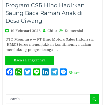
Program CSR Hino Hadirkan
Saung Baca Ramah Anak di
Desa Ciwangi
19 Februari 2026
Chito
Komersial
OTO Mounture — PT Hino Motors Sales Indonesia
(HMSI) terus menunjukkan komitmennya dalam
mendukung pengembangan…
Baca selengkapnya
Facebook
WhatsApp
Twitter
Line
LinkedIn
Telegram
Messenger
Share
Search
Search
for: