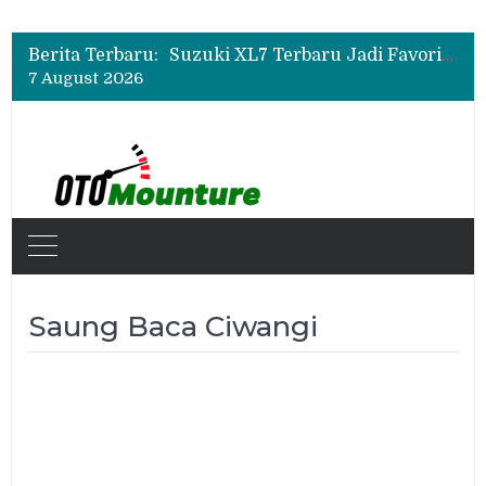
Bukan Sekadar Sporty, Ini Alasan Suzuki Fronx SGX Hybrid Kuro Layak Dilirik
Promo Servis Mitsubishi Agustus 2026, Ada Diskon ESP dan Bodi & Cat Kilau Merdeka
Berita Terbaru:
Suzuki XL7 Terbaru Jadi Favorit Test Drive di GIIAS 2026, Ini Fitur yang Paling Dipuji
7 August 2026
Bukan Sekadar Sporty, Ini Alasan Suzuki Fronx SGX Hybrid Kuro Layak Dilirik
Promo Servis Mitsubishi Agustus 2026, Ada Diskon ESP dan Bodi & Cat Kilau Merdeka
Saung Baca Ciwangi