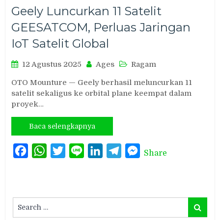
Geely Luncurkan 11 Satelit
GEESATCOM, Perluas Jaringan
IoT Satelit Global
12 Agustus 2025
Ages
Ragam
OTO Mounture — Geely berhasil meluncurkan 11
satelit sekaligus ke orbital plane keempat dalam
proyek…
Baca selengkapnya
Facebook
WhatsApp
Twitter
Line
LinkedIn
Telegram
Messenger
Share
Search
Search
for: