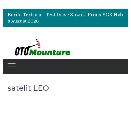
Leapmotor Mulai Perakitan Lokal di Indonesia, B10 dan C10 Jadi Model Perdana
Beli Mobil Jangan Cuma Lihat Cicilan, TAF dan OJK Tekankan Pentingnya Literasi Keuangan
Berita Terbaru:
Test Drive Suzuki Fronx SGX Hybrid Kuro di GIIAS 2026, Peserta Soroti Desain Sporty dan DVR
8 August 2026
Leapmotor Mulai Perakitan Lokal di Indonesia, B10 dan C10 Jadi Model Perdana
Beli Mobil Jangan Cuma Lihat Cicilan, TAF dan OJK Tekankan Pentingnya Literasi Keuangan
satelit LEO